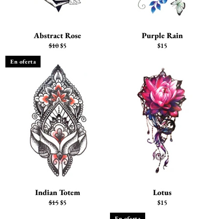
Abstract Rose
Purple Rain
Precio
Precio
Precio
$10
$5
$15
habitual
de
habitual
En oferta
venta
Indian Totem
Lotus
Precio
Precio
Precio
$15
$5
$15
habitual
de
habitual
En oferta