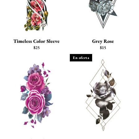
Timeless Color Sleeve
Grey Rose
Precio
Precio
$25
$15
habitual
habitual
En oferta