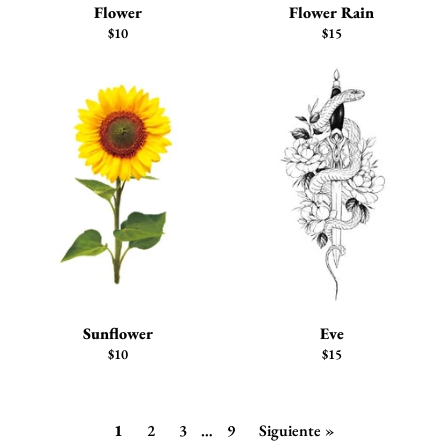
Flower
Flower Rain
Precio
Precio
$10
$15
habitual
habitual
Sunflower
Eve
Precio
Precio
$10
$15
habitual
habitual
1
2
3
…
9
Siguiente »