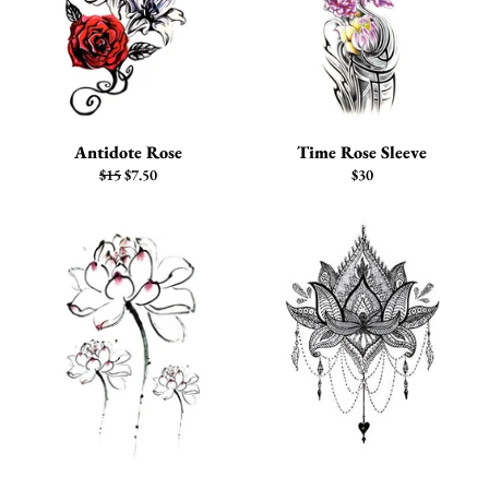
Antidote Rose
Time Rose Sleeve
Precio
Precio
Precio
$15
$7.50
$30
habitual
de
habitual
venta